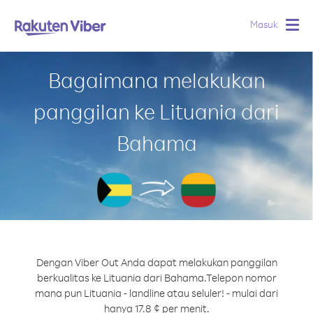
Masuk
Togg
navig
Bagaimana melakukan
panggilan ke Lituania dari
Bahama
Dengan Viber Out Anda dapat melakukan panggilan
berkualitas ke Lituania dari Bahama.
Telepon nomor
mana pun Lituania - landline atau seluler! - mulai dari
hanya 17.8 ¢ per menit.