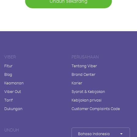
Unduh sekarang
VIBER
PERUSAHAAN
Fitur
Tentang Viber
Blog
Brand Center
Keamanan
Karier
Viber Out
Syarat & Kebijakan
Tarif
Kebijakan privasi
Dukungan
Customer Complaints Code
UNDUH
Bahasa Indonesia