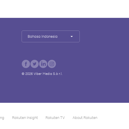
Bahasa Indonesia
©
2026
Viber Media S.à r.l.
ing
Rakuten Insight
Rakuten TV
About Rakuten