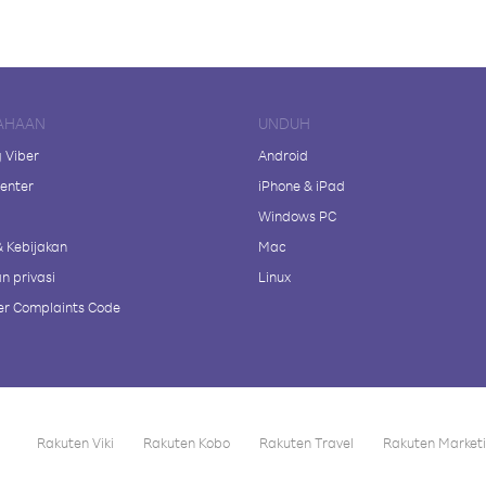
AHAAN
UNDUH
 Viber
Android
enter
iPhone & iPad
Windows PC
& Kebijakan
Mac
n privasi
Linux
r Complaints Code
Rakuten Viki
Rakuten Kobo
Rakuten Travel
Rakuten Market