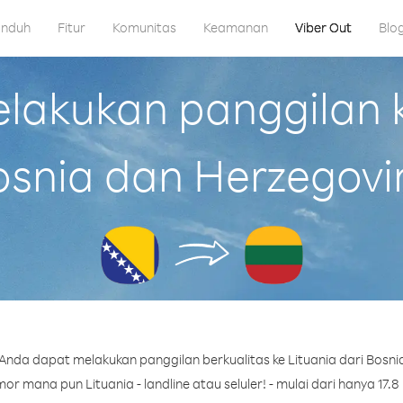
nduh
Fitur
Komunitas
Keamanan
Viber Out
Blo
akukan panggilan ke
osnia dan Herzegovi
Anda dapat melakukan panggilan berkualitas ke Lituania dari Bosni
r mana pun Lituania - landline atau seluler! - mulai dari hanya 17.8