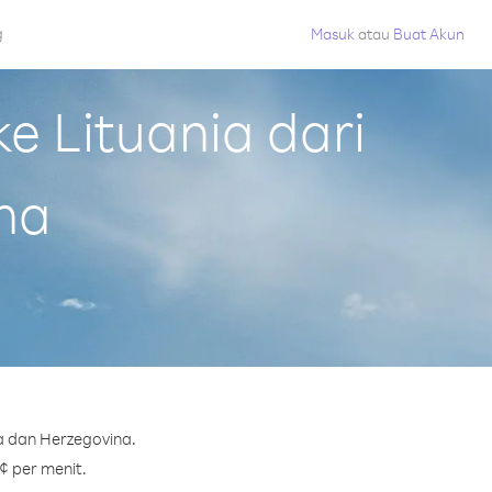
g
Masuk
atau
Buat Akun
 Lituania dari
na
a dan Herzegovina.
 ¢ per menit.