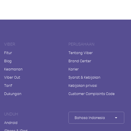
VIBER
PERUSAHAAN
Fitur
Tentang Viber
Blog
Brand Center
Keamanan
Karier
Viber Out
Syarat & Kebijakan
Tarif
Kebijakan privasi
Dukungan
Customer Complaints Code
UNDUH
Bahasa Indonesia
Android
iPhone & iPad