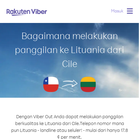
Masuk
Togg
navig
Bagaimana melakukan
panggilan ke Lituania dari
Cile
Dengan Viber Out Anda dapat melakukan panggilan
berkualitas ke Lituania dari Cile.
Telepon nomor mana
pun Lituania - landline atau seluler! - mulai dari hanya 17.8
¢ per menit.