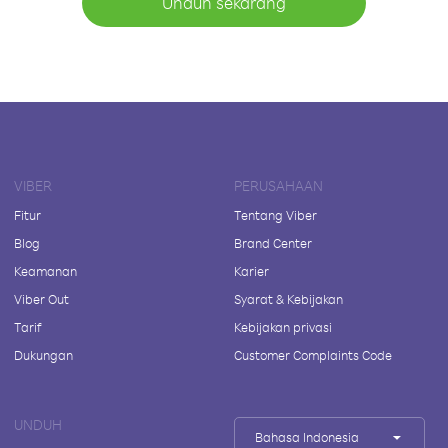
Unduh sekarang
VIBER
PERUSAHAAN
Fitur
Tentang Viber
Blog
Brand Center
Keamanan
Karier
Viber Out
Syarat & Kebijakan
Tarif
Kebijakan privasi
Dukungan
Customer Complaints Code
UNDUH
Bahasa Indonesia