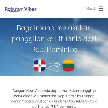
Masuk
Togg
navig
Bagaimana melakukan
panggilan ke Lituania dari
Rep. Dominika
Dengan Viber Out Anda dapat melakukan panggilan
berkualitas ke Lituania dari Rep. Dominika.
Telepon
nomor mana pun Lituania - landline atau seluler! - mulai
dari hanya 17.8 ¢ per menit.