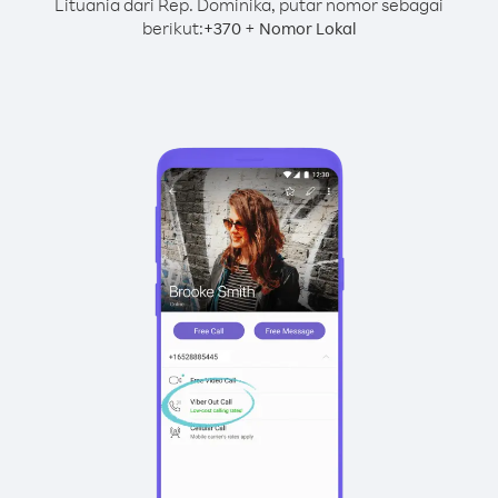
Lituania dari Rep. Dominika, putar nomor sebagai
berikut:
+
+
370
Nomor Lokal