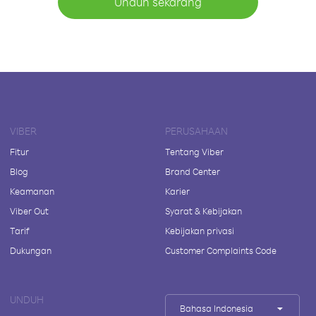
Unduh sekarang
VIBER
PERUSAHAAN
Fitur
Tentang Viber
Blog
Brand Center
Keamanan
Karier
Viber Out
Syarat & Kebijakan
Tarif
Kebijakan privasi
Dukungan
Customer Complaints Code
UNDUH
Bahasa Indonesia