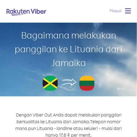
Masuk
Togg
navig
Bagaimana melakukan
panggilan ke Lituania dari
Jamaika
Dengan Viber Out Anda dapat melakukan panggilan
berkualitas ke Lituania dari Jamaika.
Telepon nomor
mana pun Lituania - landline atau seluler! - mulai dari
hanya 17.8 ¢ per menit.