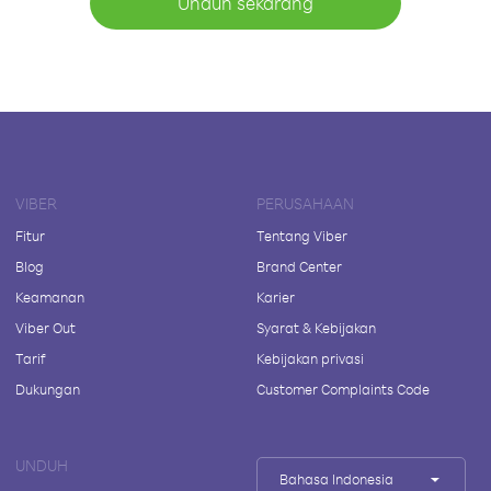
Unduh sekarang
VIBER
PERUSAHAAN
Fitur
Tentang Viber
Blog
Brand Center
Keamanan
Karier
Viber Out
Syarat & Kebijakan
Tarif
Kebijakan privasi
Dukungan
Customer Complaints Code
UNDUH
Bahasa Indonesia