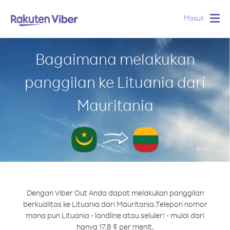
Masuk
Togg
navig
Bagaimana melakukan
panggilan ke Lituania dari
Mauritania
Dengan Viber Out Anda dapat melakukan panggilan
berkualitas ke Lituania dari Mauritania.
Telepon nomor
mana pun Lituania - landline atau seluler! - mulai dari
hanya 17.8 ¢ per menit.