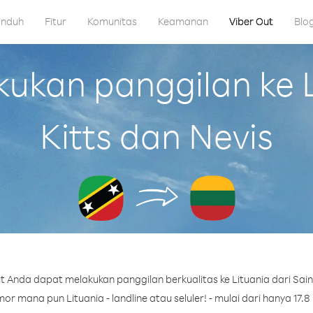
nduh
Fitur
Komunitas
Keamanan
Viber Out
Blo
kan panggilan ke Li
Kitts dan Nevis
 Anda dapat melakukan panggilan berkualitas ke Lituania dari Saint
r mana pun Lituania - landline atau seluler! - mulai dari hanya 17.8