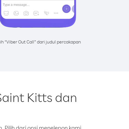
lih “Viber Out Call” dari judul percakapan
aint Kitts dan
 Pilih dari opsi menelepon kami