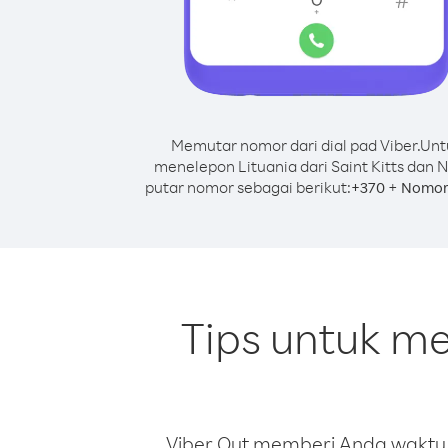
Memutar nomor dari dial pad Viber.
Unt
menelepon Lituania dari Saint Kitts dan N
putar nomor sebagai berikut:
+
+
370
Nomor
Tips untuk me
Viber Out memberi Anda waktu m