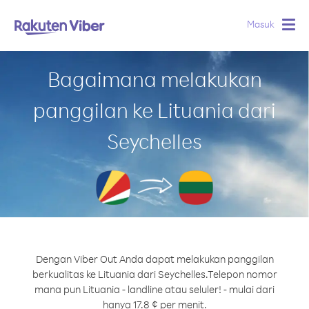
Masuk
Togg
navig
Bagaimana melakukan
panggilan ke Lituania dari
Seychelles
Dengan Viber Out Anda dapat melakukan panggilan
berkualitas ke Lituania dari Seychelles.
Telepon nomor
mana pun Lituania - landline atau seluler! - mulai dari
hanya 17.8 ¢ per menit.