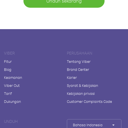
Unduh sekarang
VIBER
PERUSAHAAN
Fitur
Tentang Viber
Blog
Brand Center
Keamanan
Karier
Viber Out
Syarat & Kebijakan
Tarif
Kebijakan privasi
Dukungan
Customer Complaints Code
UNDUH
Bahasa Indonesia