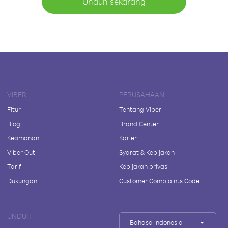
Unduh sekarang
VIBER
PERUSAHAAN
Fitur
Tentang Viber
Blog
Brand Center
Keamanan
Karier
Viber Out
Syarat & Kebijakan
Tarif
Kebijakan privasi
Dukungan
Customer Complaints Code
UNDUH
Bahasa Indonesia