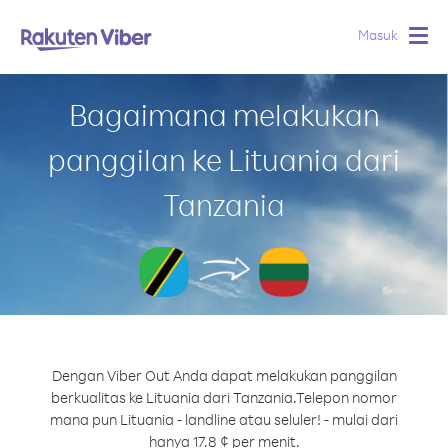
Masuk
Togg
navig
Bagaimana melakukan
panggilan ke Lituania dari
Tanzania
Dengan Viber Out Anda dapat melakukan panggilan
berkualitas ke Lituania dari Tanzania.
Telepon nomor
mana pun Lituania - landline atau seluler! - mulai dari
hanya 17.8 ¢ per menit.