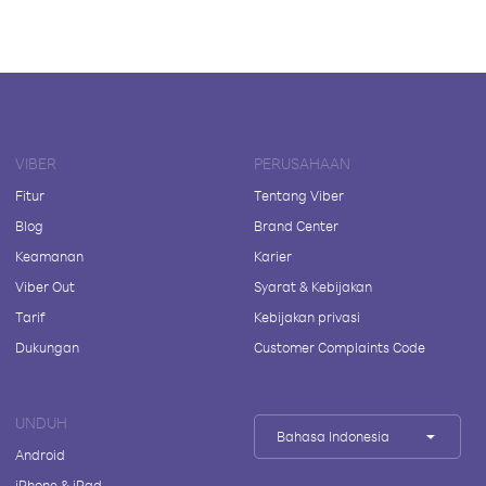
VIBER
PERUSAHAAN
Fitur
Tentang Viber
Blog
Brand Center
Keamanan
Karier
Viber Out
Syarat & Kebijakan
Tarif
Kebijakan privasi
Dukungan
Customer Complaints Code
UNDUH
Bahasa Indonesia
Android
iPhone & iPad