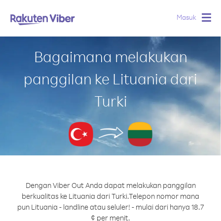
Masuk
Togg
navig
Bagaimana melakukan
panggilan ke Lituania dari
Turki
Dengan Viber Out Anda dapat melakukan panggilan
berkualitas ke Lituania dari Turki.
Telepon nomor mana
pun Lituania - landline atau seluler! - mulai dari hanya 18.7
¢ per menit.