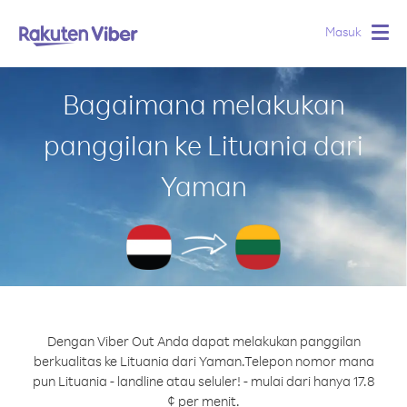
Masuk
Togg
navig
Bagaimana melakukan
panggilan ke Lituania dari
Yaman
Dengan Viber Out Anda dapat melakukan panggilan
berkualitas ke Lituania dari Yaman.
Telepon nomor mana
pun Lituania - landline atau seluler! - mulai dari hanya 17.8
¢ per menit.