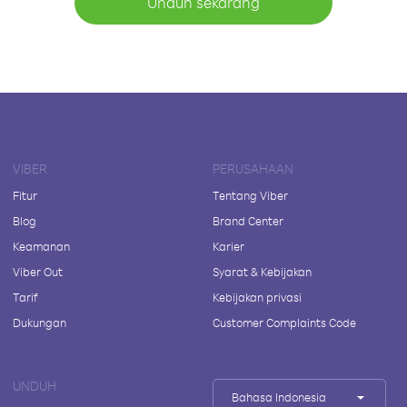
Unduh sekarang
VIBER
PERUSAHAAN
Fitur
Tentang Viber
Blog
Brand Center
Keamanan
Karier
Viber Out
Syarat & Kebijakan
Tarif
Kebijakan privasi
Dukungan
Customer Complaints Code
UNDUH
Bahasa Indonesia