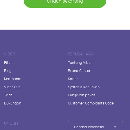
Unduh sekarang
VIBER
PERUSAHAAN
Fitur
Tentang Viber
Blog
Brand Center
Keamanan
Karier
Viber Out
Syarat & Kebijakan
Tarif
Kebijakan privasi
Dukungan
Customer Complaints Code
UNDUH
Bahasa Indonesia