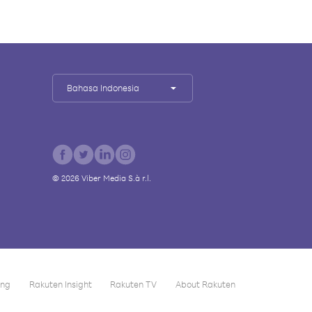
Bahasa Indonesia
©
2026
Viber Media S.à r.l.
ing
Rakuten Insight
Rakuten TV
About Rakuten