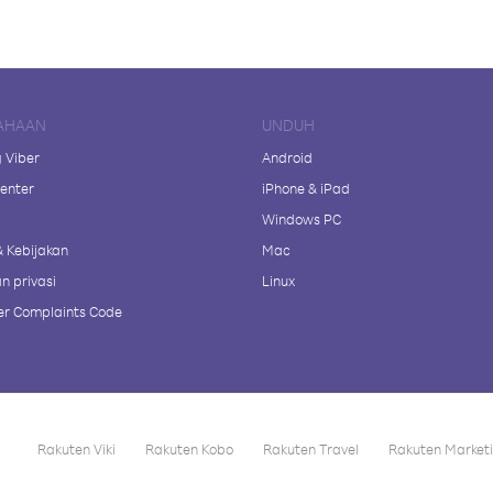
AHAAN
UNDUH
 Viber
Android
enter
iPhone & iPad
Windows PC
& Kebijakan
Mac
n privasi
Linux
r Complaints Code
Rakuten Viki
Rakuten Kobo
Rakuten Travel
Rakuten Market