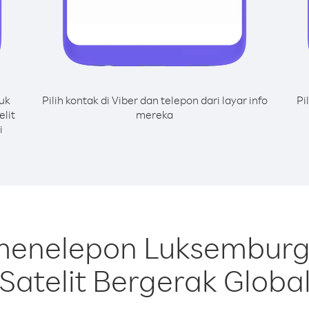
uk
Pilih kontak di Viber dan telepon dari layar info
Pi
lit
mereka
i
 menelepon Luksemburg 
Satelit Bergerak Globa