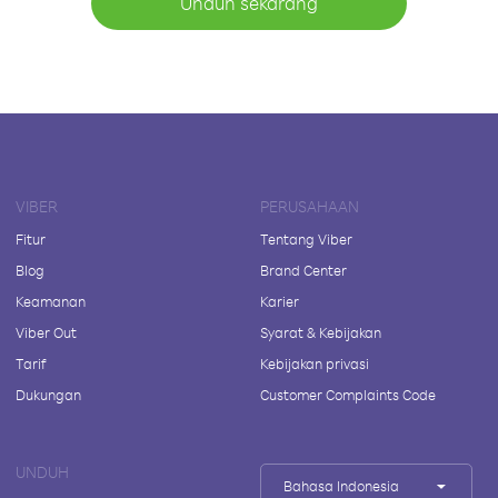
Unduh sekarang
VIBER
PERUSAHAAN
Fitur
Tentang Viber
Blog
Brand Center
Keamanan
Karier
Viber Out
Syarat & Kebijakan
Tarif
Kebijakan privasi
Dukungan
Customer Complaints Code
UNDUH
Bahasa Indonesia