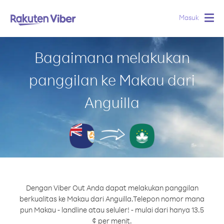
Masuk
Togg
navig
Bagaimana melakukan
panggilan ke Makau dari
Anguilla
Dengan Viber Out Anda dapat melakukan panggilan
berkualitas ke Makau dari Anguilla.
Telepon nomor mana
pun Makau - landline atau seluler! - mulai dari hanya 13.5
¢ per menit.