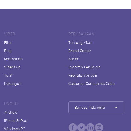
VIBER
PERUSAHAAN
Fitur
Tentang Viber
Blog
Brand Center
Keamanan
Karier
Viber Out
Syarat & Kebijakan
Tarif
Kebijakan privasi
Dukungan
Customer Complaints Code
UNDUH
Bahasa Indonesia
Android
iPhone & iPad
Windows PC