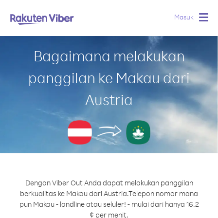
Masuk
Togg
navig
Bagaimana melakukan
panggilan ke Makau dari
Austria
Dengan Viber Out Anda dapat melakukan panggilan
berkualitas ke Makau dari Austria.
Telepon nomor mana
pun Makau - landline atau seluler! - mulai dari hanya 16.2
¢ per menit.