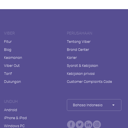
VIBER
PERUSAHAAN
Fitur
Tentang Viber
Blog
Brand Center
Keamanan
Karier
Viber Out
Syarat & Kebijakan
Tarif
Kebijakan privasi
Dukungan
Customer Complaints Code
UNDUH
Bahasa Indonesia
Android
iPhone & iPad
Windows PC