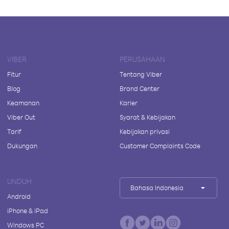
VIBER
PERUSAHAAN
Fitur
Tentang Viber
Blog
Brand Center
Keamanan
Karier
Viber Out
Syarat & Kebijakan
Tarif
Kebijakan privasi
Dukungan
Customer Complaints Code
UNDUH
Bahasa Indonesia
Android
iPhone & iPad
Windows PC