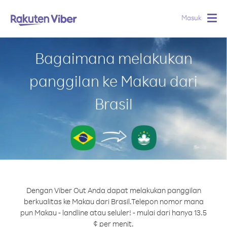
Masuk
Togg
navig
Bagaimana melakukan
panggilan ke Makau dari
Brasil
Dengan Viber Out Anda dapat melakukan panggilan
berkualitas ke Makau dari Brasil.
Telepon nomor mana
pun Makau - landline atau seluler! - mulai dari hanya 13.5
¢ per menit.