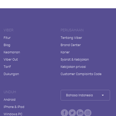
VIBER
PERUSAHAAN
Fitur
Tentang Viber
Blog
Brand Center
Keamanan
Karier
Viber Out
Syarat & Kebijakan
Tarif
Kebijakan privasi
Dukungan
Customer Complaints Code
UNDUH
Bahasa Indonesia
Android
iPhone & iPad
Windows PC