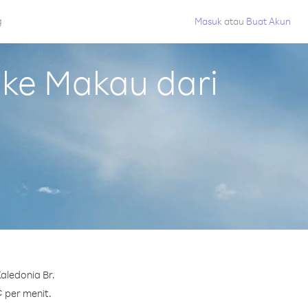
g
Masuk
atau
Buat Akun
ke Makau dari
aledonia Br.
¢ per menit.