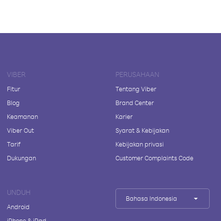
VIBER
PERUSAHAAN
Fitur
Tentang Viber
Blog
Brand Center
Keamanan
Karier
Viber Out
Syarat & Kebijakan
Tarif
Kebijakan privasi
Dukungan
Customer Complaints Code
UNDUH
Bahasa Indonesia
Android
iPhone & iPad