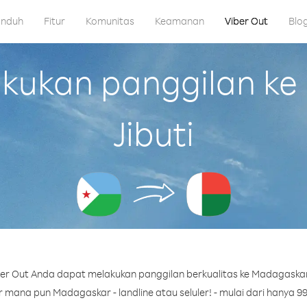
nduh
Fitur
Komunitas
Keamanan
Viber Out
Blo
ukan panggilan ke
Jibuti
er Out Anda dapat melakukan panggilan berkualitas ke Madagaskar d
mana pun Madagaskar - landline atau seluler! - mulai dari hanya 99