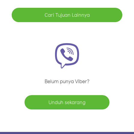
Cari Tujuan Lainnya
Belum punya Viber?
Unduh sekarang