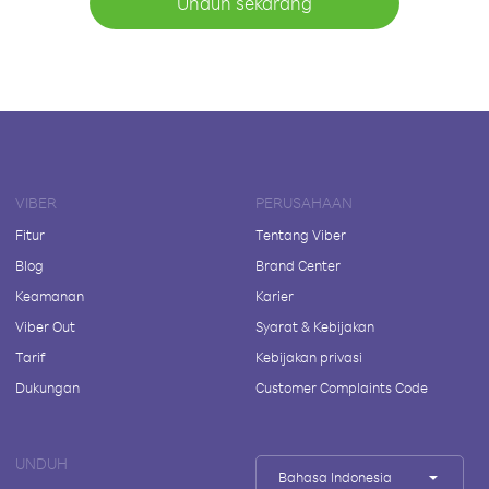
Unduh sekarang
VIBER
PERUSAHAAN
Fitur
Tentang Viber
Blog
Brand Center
Keamanan
Karier
Viber Out
Syarat & Kebijakan
Tarif
Kebijakan privasi
Dukungan
Customer Complaints Code
UNDUH
Bahasa Indonesia