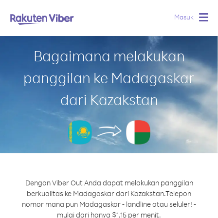
Masuk
Togg
navig
Bagaimana melakukan
panggilan ke Madagaskar
dari Kazakstan
Dengan Viber Out Anda dapat melakukan panggilan
berkualitas ke Madagaskar dari Kazakstan.
Telepon
nomor mana pun Madagaskar - landline atau seluler! -
mulai dari hanya $1.15 per menit.