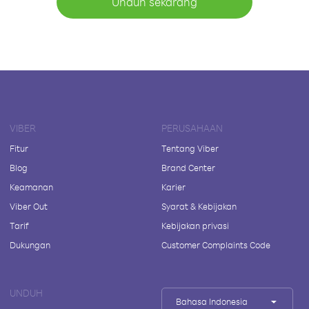
Unduh sekarang
VIBER
PERUSAHAAN
Fitur
Tentang Viber
Blog
Brand Center
Keamanan
Karier
Viber Out
Syarat & Kebijakan
Tarif
Kebijakan privasi
Dukungan
Customer Complaints Code
UNDUH
Bahasa Indonesia