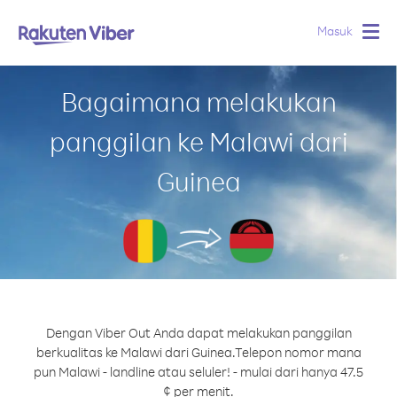
Masuk
Togg
navig
Bagaimana melakukan
panggilan ke Malawi dari
Guinea
Dengan Viber Out Anda dapat melakukan panggilan
berkualitas ke Malawi dari Guinea.
Telepon nomor mana
pun Malawi - landline atau seluler! - mulai dari hanya 47.5
¢ per menit.