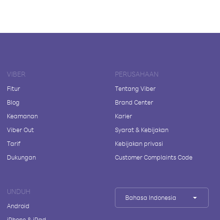
VIBER
PERUSAHAAN
Fitur
Tentang Viber
Blog
Brand Center
Keamanan
Karier
Viber Out
Syarat & Kebijakan
Tarif
Kebijakan privasi
Dukungan
Customer Complaints Code
UNDUH
Bahasa Indonesia
Android
iPhone & iPad