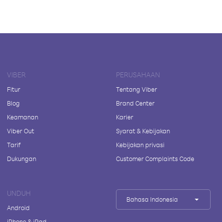
VIBER
PERUSAHAAN
Fitur
Tentang Viber
Blog
Brand Center
Keamanan
Karier
Viber Out
Syarat & Kebijakan
Tarif
Kebijakan privasi
Dukungan
Customer Complaints Code
UNDUH
Bahasa Indonesia
Android
iPhone & iPad