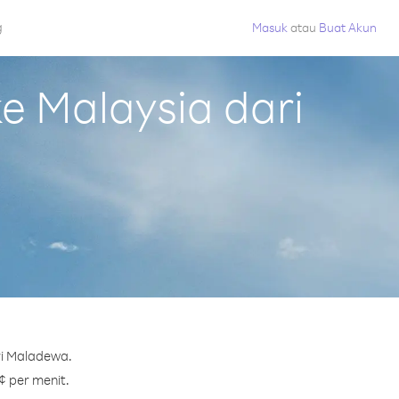
g
Masuk
atau
Buat Akun
 Malaysia dari
ri Maladewa.
¢ per menit.