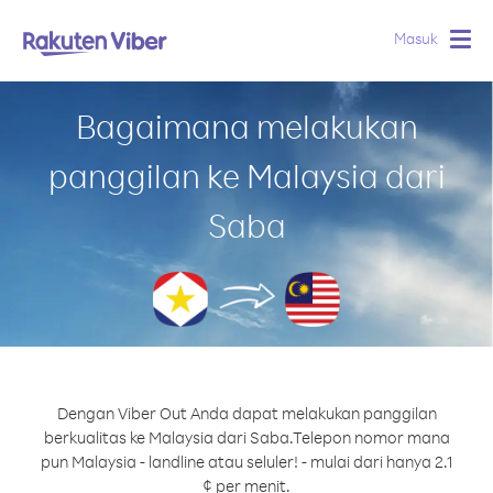
Masuk
Togg
navig
Bagaimana melakukan
panggilan ke Malaysia dari
Saba
Dengan Viber Out Anda dapat melakukan panggilan
berkualitas ke Malaysia dari Saba.
Telepon nomor mana
pun Malaysia - landline atau seluler! - mulai dari hanya 2.1
¢ per menit.