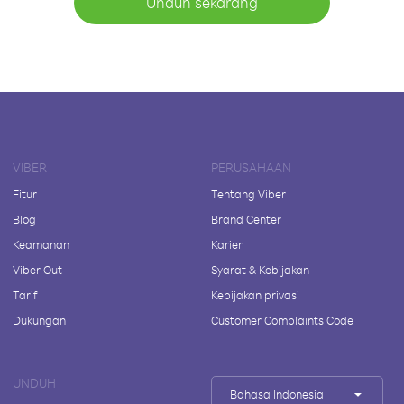
Unduh sekarang
VIBER
PERUSAHAAN
Fitur
Tentang Viber
Blog
Brand Center
Keamanan
Karier
Viber Out
Syarat & Kebijakan
Tarif
Kebijakan privasi
Dukungan
Customer Complaints Code
UNDUH
Bahasa Indonesia