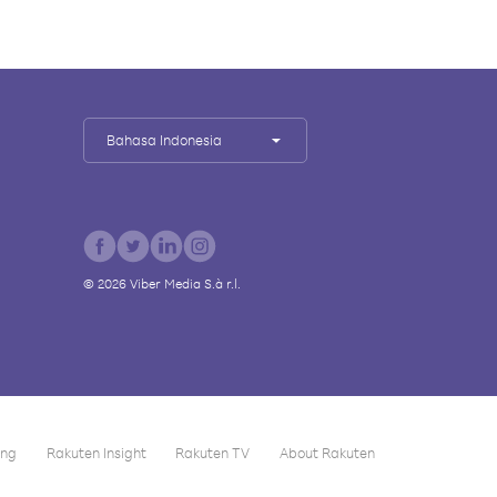
Bahasa Indonesia
©
2026
Viber Media S.à r.l.
ing
Rakuten Insight
Rakuten TV
About Rakuten