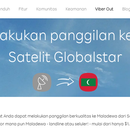
nduh
Fitur
Komunitas
Keamanan
Viber Out
Blo
kukan panggilan k
Satelit Globalstar
t Anda dapat melakukan panggilan berkualitas ke Maladewa dari Sat
r mana pun Maladewa - landline atau seluler! - mulai dari hanya $1.