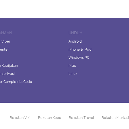
AHAAN
UNDUH
 Viber
Android
enter
iPhone & iPad
Windows PC
& Kebijakan
Mac
n privasi
Linux
r Complaints Code
Rakuten Viki
Rakuten Kobo
Rakuten Travel
Rakuten Market