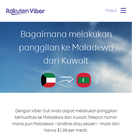
Masuk
Togg
navig
Bagaimana melakukan
panggilan ke Maladewa
dari Kuwait
Dengan Viber Out Anda dapat melakukan panggilan
berkualitas ke Maladewa dari Kuwait.
Telepon nomor
mana pun Maladewa - landline atau seluler! - mulai dari
hanya $1.39 per menit.