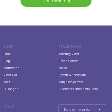
Unduh sekarang
VIBER
PERUSAHAAN
Fitur
Tentang Viber
Blog
Brand Center
Keamanan
Karier
Viber Out
Syarat & Kebijakan
Tarif
Kebijakan privasi
Dukungan
Customer Complaints Code
UNDUH
Bahasa Indonesia