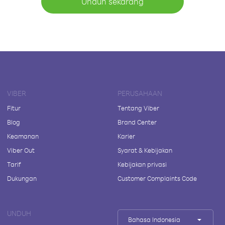
Unduh sekarang
VIBER
PERUSAHAAN
Fitur
Tentang Viber
Blog
Brand Center
Keamanan
Karier
Viber Out
Syarat & Kebijakan
Tarif
Kebijakan privasi
Dukungan
Customer Complaints Code
UNDUH
Bahasa Indonesia