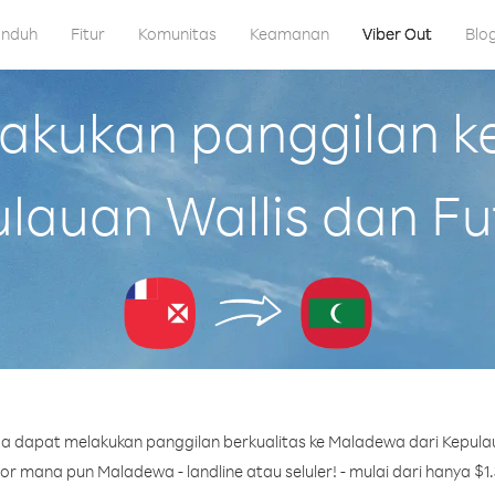
nduh
Fitur
Komunitas
Keamanan
Viber Out
Blo
kukan panggilan k
lauan Wallis dan F
a dapat melakukan panggilan berkualitas ke Maladewa dari Kepulau
r mana pun Maladewa - landline atau seluler! - mulai dari hanya $1.