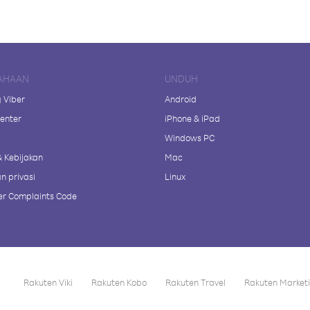
AHAAN
UNDUH
 Viber
Android
enter
iPhone & iPad
Windows PC
& Kebijakan
Mac
n privasi
Linux
r Complaints Code
Rakuten Viki
Rakuten Kobo
Rakuten Travel
Rakuten Market