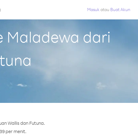
g
Masuk
atau
Buat Akun
e Maladewa dari
utuna
an Wallis dan Futuna.
39 per menit.