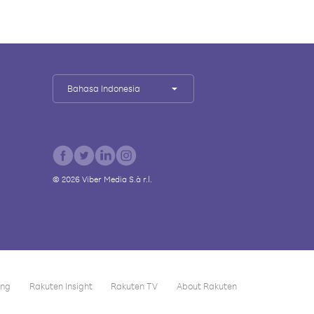
Bahasa Indonesia
©
2026
Viber Media S.à r.l.
ing
Rakuten Insight
Rakuten TV
About Rakuten