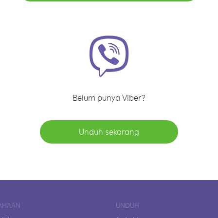
Belum punya Viber?
Unduh sekarang
AHAAN
UNDUH