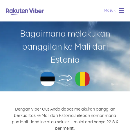
Masuk
Togg
navig
Bagaimana melakukan
panggilan ke Mali dari
Estonia
Dengan Viber Out Anda dapat melakukan panggilan
berkualitas ke Mali dari Estonia.
Telepon nomor mana
pun Mali - landline atau seluler! - mulai dari hanya 22.8 ¢
per menit.