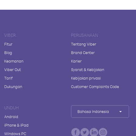
VIBER
PERUSAHAAN
Fitur
Tentang Viber
Blog
Brand Center
Keamanan
Karier
Viber Out
Syarat & Kebijakan
Tarif
Kebijakan privasi
Dukungan
Customer Complaints Code
UNDUH
Bahasa Indonesia
Android
iPhone & iPad
Windows PC