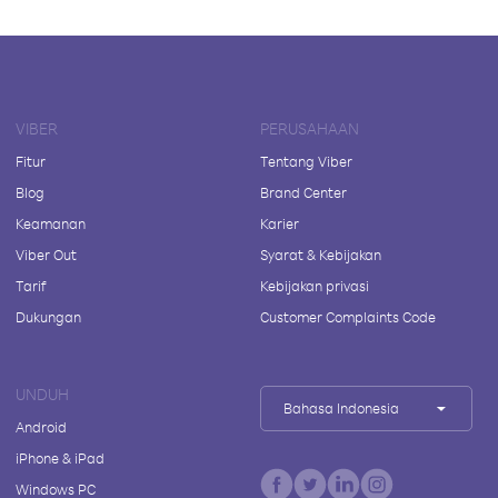
VIBER
PERUSAHAAN
Fitur
Tentang Viber
Blog
Brand Center
Keamanan
Karier
Viber Out
Syarat & Kebijakan
Tarif
Kebijakan privasi
Dukungan
Customer Complaints Code
UNDUH
Bahasa Indonesia
Android
iPhone & iPad
Windows PC