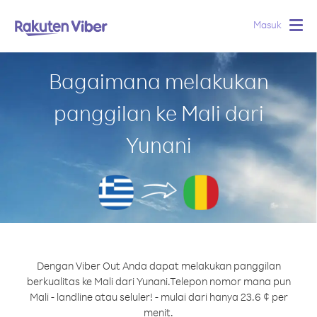
Masuk
Togg
navig
Bagaimana melakukan
panggilan ke Mali dari
Yunani
Dengan Viber Out Anda dapat melakukan panggilan
berkualitas ke Mali dari Yunani.
Telepon nomor mana pun
Mali - landline atau seluler! - mulai dari hanya 23.6 ¢ per
menit.