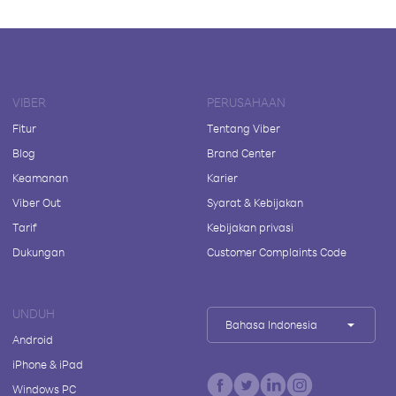
VIBER
PERUSAHAAN
Fitur
Tentang Viber
Blog
Brand Center
Keamanan
Karier
Viber Out
Syarat & Kebijakan
Tarif
Kebijakan privasi
Dukungan
Customer Complaints Code
UNDUH
Bahasa Indonesia
Android
iPhone & iPad
Windows PC