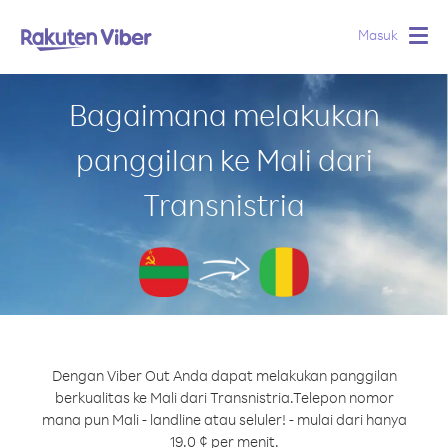
Masuk
Togg
navig
Bagaimana melakukan
panggilan ke Mali dari
Transnistria
Dengan Viber Out Anda dapat melakukan panggilan
berkualitas ke Mali dari Transnistria.
Telepon nomor
mana pun Mali - landline atau seluler! - mulai dari hanya
19.0 ¢ per menit.