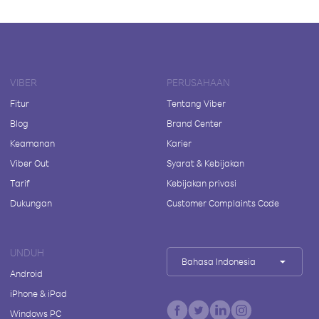
VIBER
PERUSAHAAN
Fitur
Tentang Viber
Blog
Brand Center
Keamanan
Karier
Viber Out
Syarat & Kebijakan
Tarif
Kebijakan privasi
Dukungan
Customer Complaints Code
UNDUH
Bahasa Indonesia
Android
iPhone & iPad
Windows PC