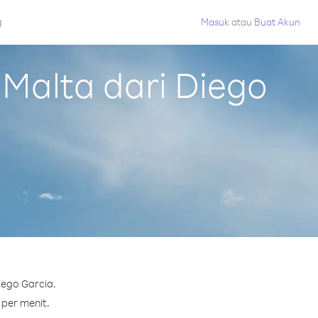
g
Masuk
atau
Buat Akun
Malta dari Diego
iego Garcia.
 per menit.