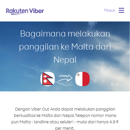
Masuk
Togg
navig
Bagaimana melakukan
panggilan ke Malta dari
Nepal
Dengan Viber Out Anda dapat melakukan panggilan
berkualitas ke Malta dari Nepal.
Telepon nomor mana
pun Malta - landline atau seluler! - mulai dari hanya 4.9 ¢
per menit.