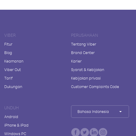
VIBER
PERUSAHAAN
Fitur
Tentang Viber
Blog
Brand Center
Keamanan
Karier
Viber Out
Syarat & Kebijakan
Tarif
Kebijakan privasi
Dukungan
Customer Complaints Code
UNDUH
Bahasa Indonesia
Android
iPhone & iPad
Windows PC