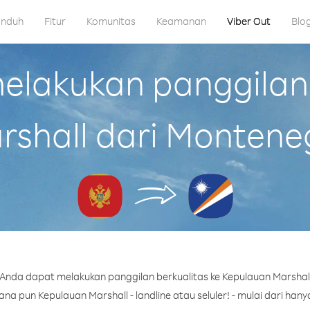
nduh
Fitur
Komunitas
Keamanan
Viber Out
Blo
lakukan panggilan
rshall dari Montene
Anda dapat melakukan panggilan berkualitas ke Kepulauan Marshal
a pun Kepulauan Marshall - landline atau seluler! - mulai dari hanya