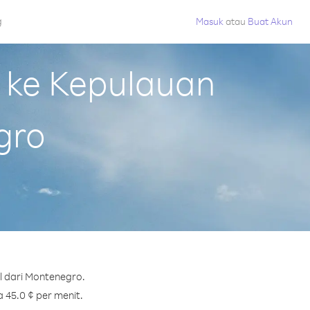
g
Masuk
atau
Buat Akun
 ke Kepulauan
gro
l dari Montenegro.
 45.0 ¢ per menit.