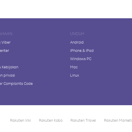
AHAAN
UNDUH
 Viber
Android
enter
iPhone & iPad
Windows PC
& Kebijakan
Mac
n privasi
Linux
r Complaints Code
Rakuten Viki
Rakuten Kobo
Rakuten Travel
Rakuten Market