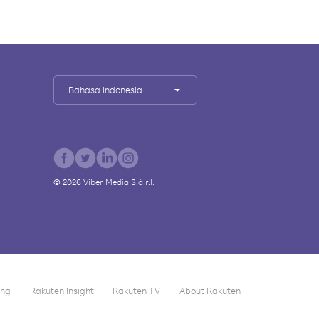
Bahasa Indonesia
©
2026
Viber Media S.à r.l.
ing
Rakuten Insight
Rakuten TV
About Rakuten