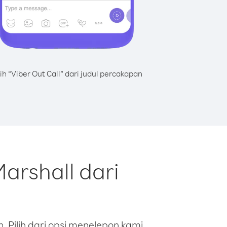
lih “Viber Out Call” dari judul percakapan
arshall dari
 Pilih dari opsi menelepon kami