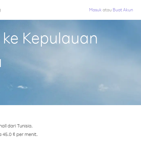
g
Masuk
atau
Buat Akun
 ke Kepulauan
a
ll dari Tunisia.
 45.0 ¢ per menit.