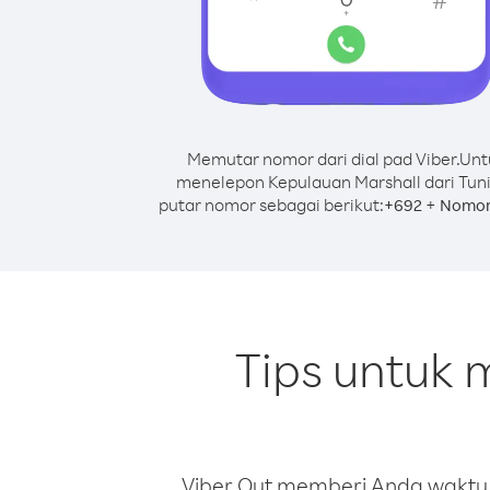
Memutar nomor dari dial pad Viber.
Unt
menelepon Kepulauan Marshall dari Tuni
putar nomor sebagai berikut:
+
+
692
Nomor
Tips untuk 
Viber Out memberi Anda waktu m