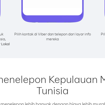
uk
Pilih kontak di Viber dan telepon dari layar info
Pi
sia,
mereka
 Lokal
menelepon Kepulauan M
Tunisia
enelepon lebih banyak dengan biaya lebih murah.