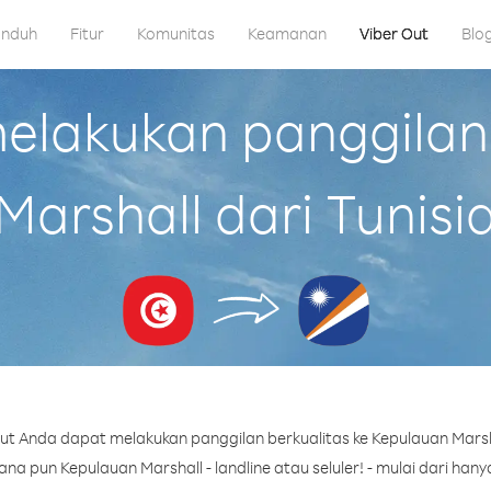
nduh
Fitur
Komunitas
Keamanan
Viber Out
Blo
lakukan panggilan
Marshall dari Tunisi
t Anda dapat melakukan panggilan berkualitas ke Kepulauan Marsha
a pun Kepulauan Marshall - landline atau seluler! - mulai dari hanya