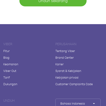
Unduh sekarang
VIBER
PERUSAHAAN
Fitur
Tentang Viber
Blog
Brand Center
Keamanan
Karier
Viber Out
Syarat & Kebijakan
Tarif
Kebijakan privasi
Dukungan
Customer Complaints Code
UNDUH
Bahasa Indonesia