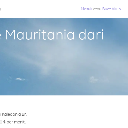
g
Masuk
atau
Buat Akun
Mauritania dari
 Kaledonia Br.
0 ¢ per menit.