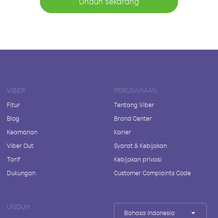
Unduh sekarang
VIBER
PERUSAHAAN
Fitur
Tentang Viber
Blog
Brand Center
Keamanan
Karier
Viber Out
Syarat & Kebijakan
Tarif
Kebijakan privasi
Dukungan
Customer Complaints Code
UNDUH
Bahasa Indonesia