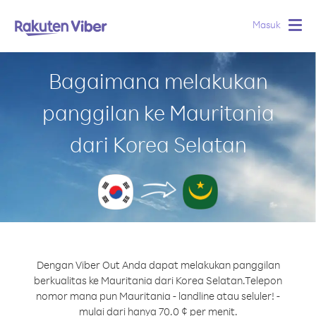
Masuk
Togg
navig
Bagaimana melakukan
panggilan ke Mauritania
dari Korea Selatan
Dengan Viber Out Anda dapat melakukan panggilan
berkualitas ke Mauritania dari Korea Selatan.
Telepon
nomor mana pun Mauritania - landline atau seluler! -
mulai dari hanya 70.0 ¢ per menit.