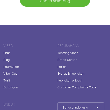
Unduh sekarang
VIBER
PERUSAHAAN
Fitur
Tentang Viber
Blog
Brand Center
Keamanan
Karier
Viber Out
Syarat & Kebijakan
Tarif
Kebijakan privasi
Dukungan
Customer Complaints Code
UNDUH
Bahasa Indonesia