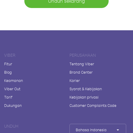
Unduh sekarang
VIBER
PERUSAHAAN
Fitur
Tentang Viber
Blog
Brand Center
Keamanan
Karier
Viber Out
Syarat & Kebijakan
Tarif
Kebijakan privasi
Dukungan
Customer Complaints Code
UNDUH
Bahasa Indonesia