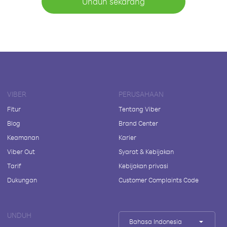
Unduh sekarang
VIBER
PERUSAHAAN
Fitur
Tentang Viber
Blog
Brand Center
Keamanan
Karier
Viber Out
Syarat & Kebijakan
Tarif
Kebijakan privasi
Dukungan
Customer Complaints Code
UNDUH
Bahasa Indonesia