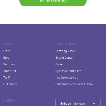
Unduh sekarang
VIBER
PERUSAHAAN
Fitur
Tentang Viber
Blog
Brand Center
Keamanan
Karier
Viber Out
Syarat & Kebijakan
Tarif
Kebijakan privasi
Dukungan
Customer Complaints Code
UNDUH
Bahasa Indonesia