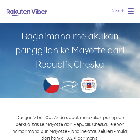
Masuk
Togg
navig
Bagaimana melakukan
panggilan ke Mayotte dari
Republik Cheska
Dengan Viber Out Anda dapat melakukan panggilan
berkualitas ke Mayotte dari Republik Cheska.
Telepon
nomor mana pun Mayotte - landline atau seluler! - mulai
dari hanya 18.2 ¢ per menit.