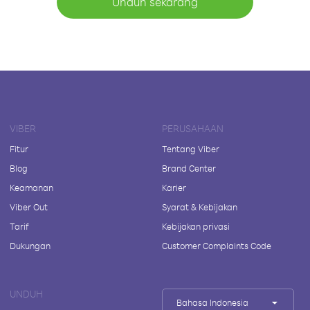
Unduh sekarang
VIBER
PERUSAHAAN
Fitur
Tentang Viber
Blog
Brand Center
Keamanan
Karier
Viber Out
Syarat & Kebijakan
Tarif
Kebijakan privasi
Dukungan
Customer Complaints Code
UNDUH
Bahasa Indonesia