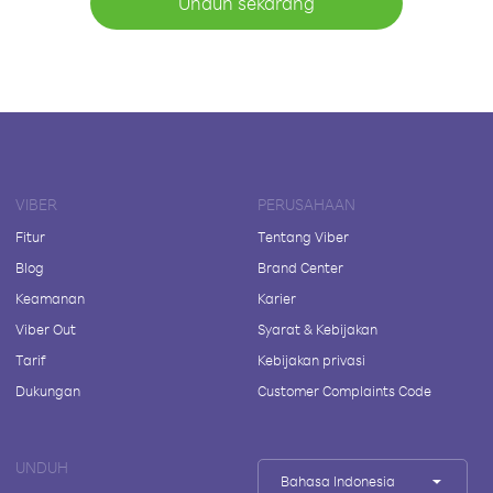
Unduh sekarang
VIBER
PERUSAHAAN
Fitur
Tentang Viber
Blog
Brand Center
Keamanan
Karier
Viber Out
Syarat & Kebijakan
Tarif
Kebijakan privasi
Dukungan
Customer Complaints Code
UNDUH
Bahasa Indonesia