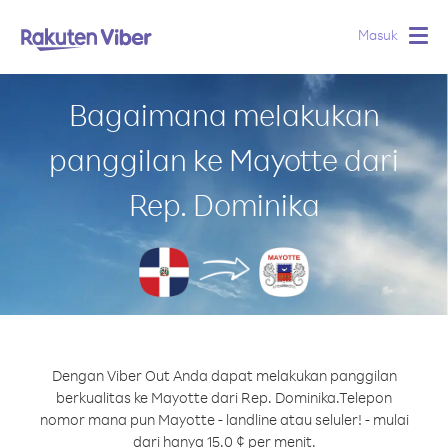
Masuk
Togg
navig
Bagaimana melakukan
panggilan ke Mayotte dari
Rep. Dominika
Dengan Viber Out Anda dapat melakukan panggilan
berkualitas ke Mayotte dari Rep. Dominika.
Telepon
nomor mana pun Mayotte - landline atau seluler! - mulai
dari hanya 15.0 ¢ per menit.