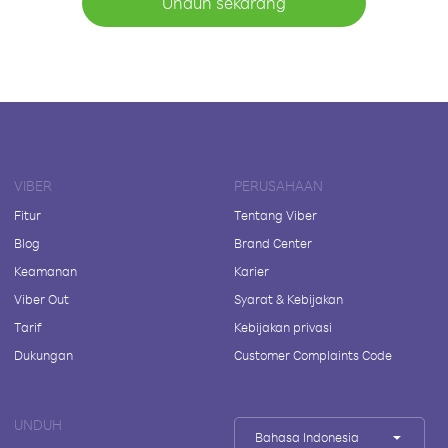
Unduh sekarang
VIBER
PERUSAHAAN
Fitur
Tentang Viber
Blog
Brand Center
Keamanan
Karier
Viber Out
Syarat & Kebijakan
Tarif
Kebijakan privasi
Dukungan
Customer Complaints Code
UNDUH
Bahasa Indonesia