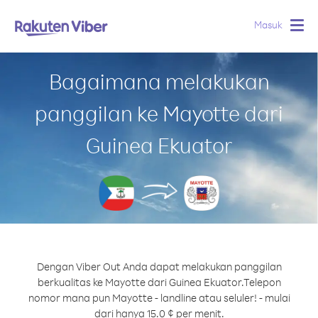
Masuk
Togg
navig
Bagaimana melakukan
panggilan ke Mayotte dari
Guinea Ekuator
Dengan Viber Out Anda dapat melakukan panggilan
berkualitas ke Mayotte dari Guinea Ekuator.
Telepon
nomor mana pun Mayotte - landline atau seluler! - mulai
dari hanya 15.0 ¢ per menit.